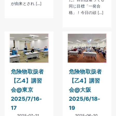
が由来とされ […]
同じ目標「一発合
格」！今日の頑 […]
危険物取扱者
危険物取扱者
【乙4】講習
【乙4】講習
会@東京
会@大阪
2025/7/16-
2025/6/18-
17
19
2025-07-21
2025-06-20