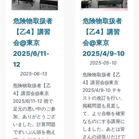
危険物取扱者
危険物取扱者
【乙4】講習
【乙4】講習
会@東京
会@東京
2025/6/11-
2025/4/9-10
2025-05-10
12
2025-06-13
危険物取扱者【乙
4】講習会@東京
危険物取扱者【乙
2025/4/9-10 テキ
4】講習会@東京
ストの改訂を行い、
2025/6/11-12 雨で
掲載問題も見直し
足元の悪い中のご参
て、より合格を確実
加、ありがとうござ
なものにする講座に
いました。計算問題
しました。あとは皆
でずいぶん頭を抱え
さんの頑張りだけで