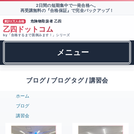
2日間の短期集中で一発合格へ。
再受講無料の『合格保証』で完全バックアップ！
危険物取扱者 乙四
累計2万人合格
®
乙四ドットコム
by「合格するまで面倒みます！」シリーズ
メニュー
ブログ / ブログタグ / 講習会
ホーム
ブログ
講習会