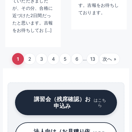
ていただきました
す。吉報をお待ちし
が、その分、合格に
ております。
近づけた2日間だっ
たと思います。吉報
をお待ちしてお […]
…
1
2
3
4
5
6
13
次へ »
講習会（残席確認）お
はこち
申込み
ら
法人向け（お見積り依