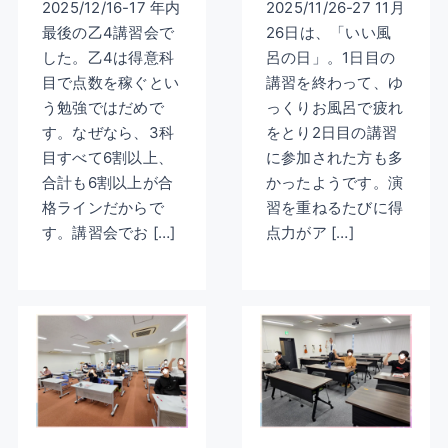
2025/12/16-17 年内
2025/11/26-27 11月
最後の乙4講習会で
26日は、「いい風
した。乙4は得意科
呂の日」。1日目の
目で点数を稼ぐとい
講習を終わって、ゆ
う勉強ではだめで
っくりお風呂で疲れ
す。なぜなら、3科
をとり2日目の講習
目すべて6割以上、
に参加された方も多
合計も6割以上が合
かったようです。演
格ラインだからで
習を重ねるたびに得
す。講習会でお […]
点力がア […]