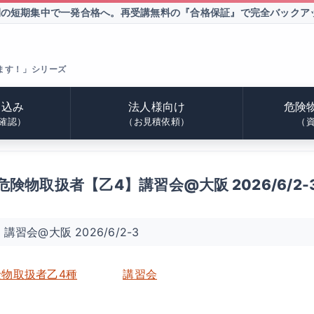
間の短期集中で一発合格へ。
再受講無料の『合格保証』で完全バックア
ます！」シリーズ
申込み
法人様向け
危険
確認）
（お見積依頼）
（
危険物取扱者【乙4】講習会@大阪 2026/6/2-
習会@大阪 2026/6/2-3
険物取扱者乙4種
講習会