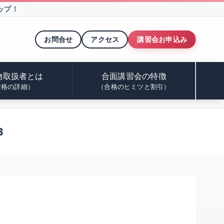
ップ！
お問合せ
アクセス
講習会お申込み
物取扱者とは
合面講習会の特徴
資格の詳細）
（合格のヒミツと割引）
3