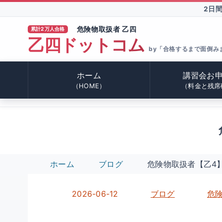
2日
危険物取扱者 乙四
累計2万人合格
乙四ドットコム
®
by「合格するまで面倒み
ホーム
講習会お
（HOME）
（料金と残席
ホーム
ブログ
危険物取扱者【乙4】講
2026-06-12
ブログ
危