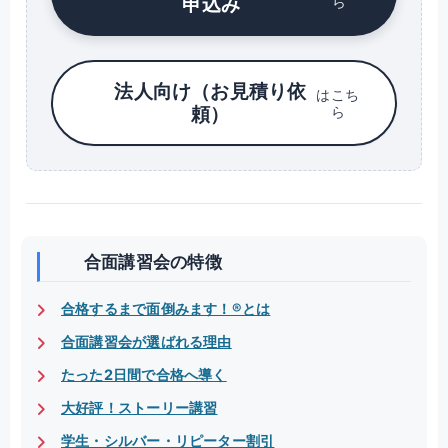
申込み
ら
法人向け（お見積り依
はこち
頼）
ら
合面講習会の特徴
合格するまで面倒みます！®とは
合面講習会が選ばれる理由
たった2日間で合格へ導く
大好評！ストーリー講習
学生・シルバー・リピーター割引