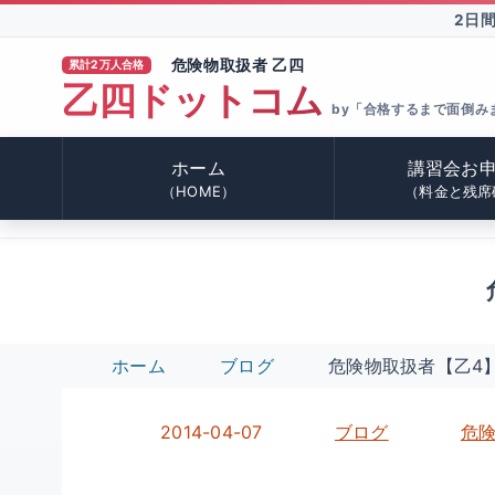
2日
危険物取扱者 乙四
累計2万人合格
乙四ドットコム
®
by「合格するまで面倒み
ホーム
講習会お
（HOME）
（料金と残席
ホーム
ブログ
危険物取扱者【乙4】講
2014-04-07
ブログ
危