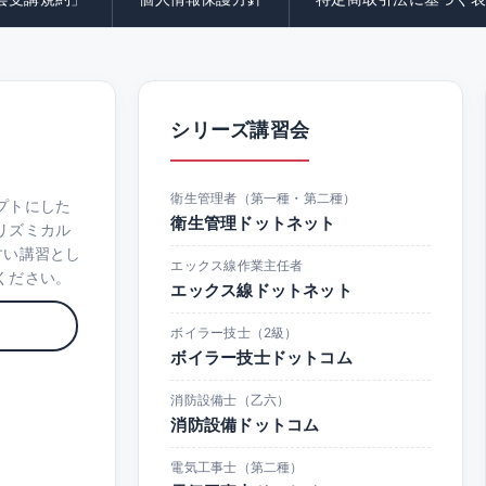
シリーズ講習会
衛生管理者（第一種・第二種）
プトにした
衛生管理ドットネット
リズミカル
すい講習とし
エックス線作業主任者
ください。
エックス線ドットネット
ボイラー技士（2級）
ボイラー技士ドットコム
消防設備士（乙六）
消防設備ドットコム
電気工事士（第二種）