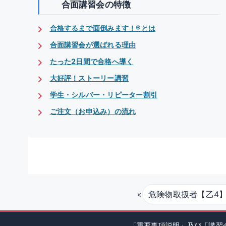
合面講習会の特徴
合格するまで面倒みます！®とは
合面講習会が選ばれる理由
たった2日間で合格へ導く
大好評！ストーリー講習
学生・シルバー・リピーター割引
ご注文（お申込み）の流れ
«
危険物取扱者【乙4】講習
「重要事項説明」及び「講習