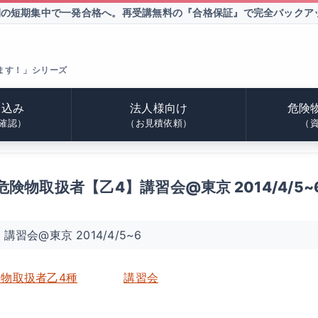
間の短期集中で一発合格へ。
再受講無料の『合格保証』で完全バックア
ます！」シリーズ
申込み
法人様向け
危険
確認）
（お見積依頼）
（
危険物取扱者【乙4】講習会@東京 2014/4/5~
習会@東京 2014/4/5~6
険物取扱者乙4種
講習会