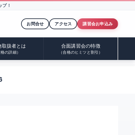
ップ！
お問合せ
アクセス
講習会お申込み
物取扱者とは
合面講習会の特徴
資格の詳細）
（合格のヒミツと割引）
6