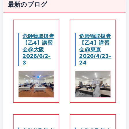
最新のブログ
危険物取扱者
危険物取扱者
【乙4】講習
【乙4】講習
会@大阪
会@東京
2026/6/2-
2026/4/23-
3
24