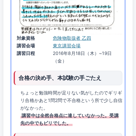
対象資格
危険物取扱者 乙四
講習会場
東京講習会場
講習日程
2016年8月18日（木）~19日
（金）
合格の決め手、本試験の手ごたえ
ちょっと勉強時間が足りない気がしたのでギリギ
リ合格かあと1問2問で不合格という所で少し自信
がなかった。
講習中は全然合格点に達していなかった。受講
先の中でもビリでした。