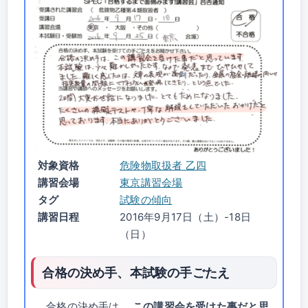
対象資格
危険物取扱者 乙四
講習会場
東京講習会場
タグ
試験の傾向
講習日程
2016年9月17日（土）-18日
（日）
合格の決め手、本試験の手ごたえ
合格の決め手は、
この講習会を受けた事だと思