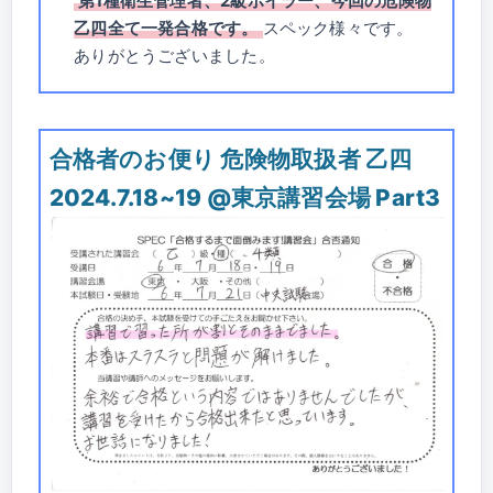
第1種衛生管理者、2級ボイラー、今回の危険物
乙四全て一発合格です。
スペック様々です。
ありがとうございました。
合格者のお便り 危険物取扱者 乙四
2024.7.18~19 @東京講習会場 Part3