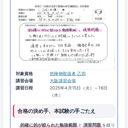
対象資格
危険物取扱者 乙四
講習会場
大阪講習会場
講習日程
2025年4月15日（火）～16日
（水）
合格の決め手、本試験の手ごたえ
的確に的が絞られた勉強範囲
と
演習問題
を繰り