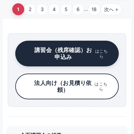
…
1
2
3
4
5
6
18
次へ »
講習会（残席確認）お
はこち
申込み
ら
法人向け（お見積り依
はこち
頼）
ら