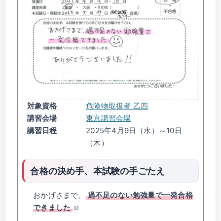
対象資格
危険物取扱者 乙四
講習会場
東京講習会場
講習日程
2025年4月9日（水）～10日
（木）
合格の決め手、本試験の手ごたえ
おかげさまで、
過不足のない勉強量で一発合格
できました
☺