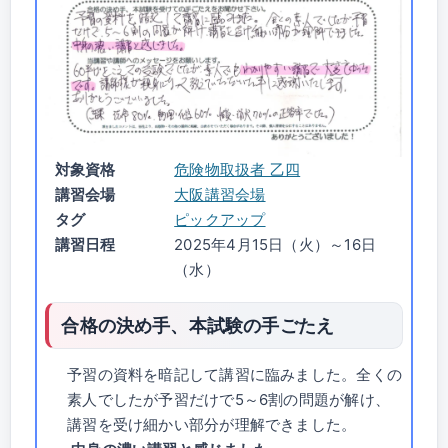
対象資格
危険物取扱者 乙四
講習会場
大阪講習会場
タグ
ピックアップ
講習日程
2025年4月15日（火）～16日
（水）
合格の決め手、本試験の手ごたえ
予習の資料を暗記して講習に臨みました。全くの
素人でしたが予習だけで5～6割の問題が解け、
講習を受け細かい部分が理解できました。