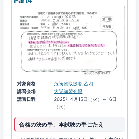
Part4
対象資格
危険物取扱者 乙四
講習会場
大阪講習会場
講習日程
2025年4月15日（火）～16日
（水）
合格の決め手、本試験の手ごたえ