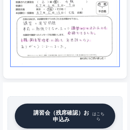
講習会（残席確認）お
はこち
申込み
ら