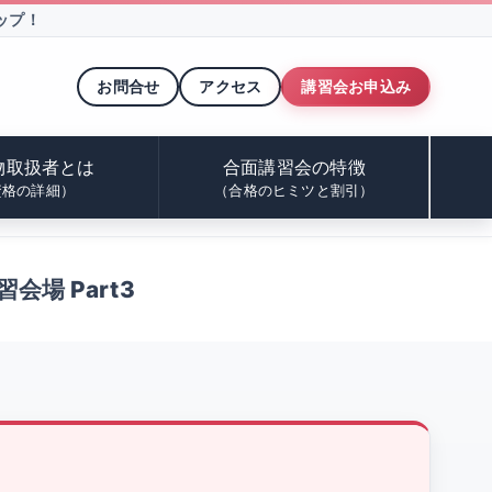
ップ！
お問合せ
アクセス
講習会お申込み
物取扱者とは
合面講習会の特徴
資格の詳細）
（合格のヒミツと割引）
会場 Part3