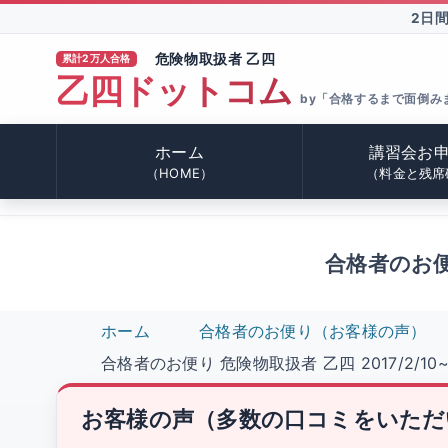
2日
危険物取扱者 乙四
累計2万人合格
乙四ドットコム
®
by「合格するまで面倒み
ホーム
講習会お
（HOME）
（料金と残席
合格者のお便り
ホーム
合格者のお便り（お客様の声）
合格者のお便り 危険物取扱者 乙四 2017/2/10~1
お客様の声（多数の口コミをいただ