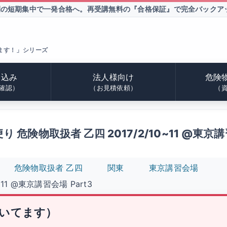
間の短期集中で一発合格へ。
再受講無料の『合格保証』で完全バックア
ます！」シリーズ
申込み
法人様向け
危険
確認）
（お見積依頼）
（
 危険物取扱者 乙四 2017/2/10~11 @東京講習
危険物取扱者 乙四
関東
東京講習会場
1 @東京講習会場 Part3
いてます）