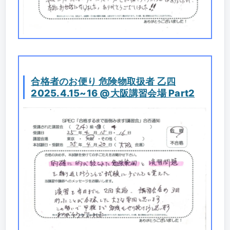
合格者のお便り 危険物取扱者 乙四
2025.4.15~16 @大阪講習会場 Part2