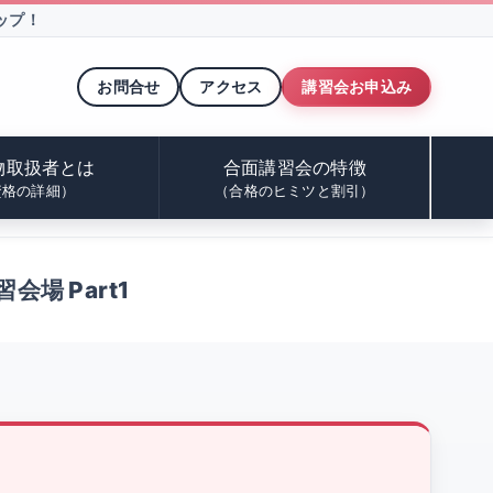
ップ！
お問合せ
アクセス
講習会お申込み
物取扱者とは
合面講習会の特徴
資格の詳細）
（合格のヒミツと割引）
会場 Part1