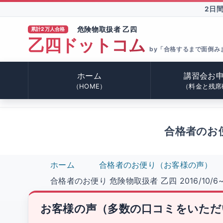
2日
危険物取扱者 乙四
累計2万人合格
乙四ドットコム
®
by「合格するまで面倒み
ホーム
講習会お
（HOME）
（料金と残席
合格者のお便り
ホーム
合格者のお便り（お客様の声）
合格者のお便り 危険物取扱者 乙四 2016/10/6~
お客様の声（多数の口コミをいただ