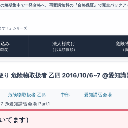
間の短期集中で一発合格へ。
再受講無料の『合格保証』で完全バックア
ます！」シリーズ
申込み
法人様向け
危険
確認）
（お見積依頼）
（
 危険物取扱者 乙四 2016/10/6~7 @愛知講習
危険物取扱者 乙四
中部
愛知講習会場
7 @愛知講習会場 Part1
いてます）