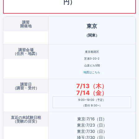
円）
講習
東京
開催地
（関東）
講習会場
東京都港区
（住所・地図）
芝浦3-20-2
山楽ビル5階
地図はこちら
講習日
7/13（木）
（講習・受付）
7/14（金）
9:00~19:00（予定）
（受付 8:30~）
直近の本試験日程
東京:7/16（日）
（受験の目安）
東京:7/23（日）
東京:7/30（日）
埼玉:7/30（日）