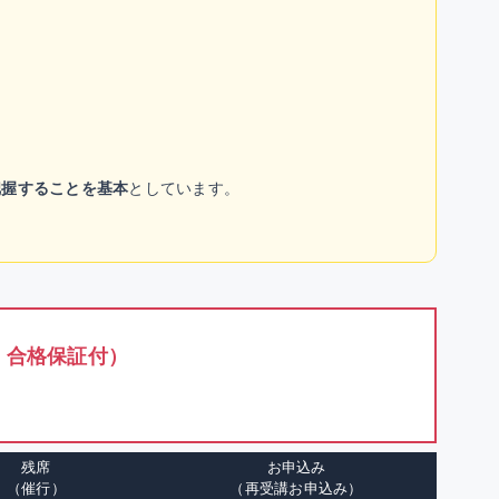
把握することを基本
としています。
・合格保証付）
残席
お申込み
（催行）
（再受講お申込み）