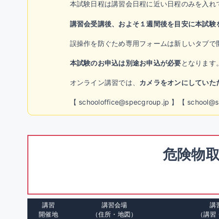
本試験日程は講習会日程に近い日程のみを入れ
講習会受講後、およそ１週間後を目安に本試験
誤操作を防ぐため専用フォームは新しいタブで
本試験のお申込は別途お申込が必要
となります
オンライン講習では、
カメラをオンにしていた
【 schooloffice@specgroup.jp 】【 s
危険物取
講習
講習会場
講
開催地
（住所・地図）
（講習