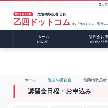
2日
危険物取扱者 乙四
累計2万人合格
乙四ドットコム
®
by「合格するまで面倒み
ホーム
講習会お
（HOME）
（料金と残席
ホーム
過去の講習会
危険物取扱者 
講習会日程・お申込み