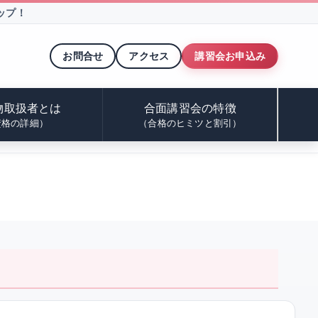
ップ！
お問合せ
アクセス
講習会お申込み
物取扱者とは
合面講習会の特徴
資格の詳細）
（合格のヒミツと割引）