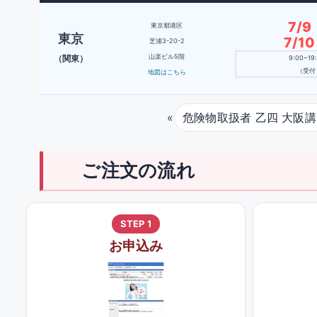
7/
東京都港区
東京
7/1
芝浦3-20-2
山楽ビル5階
（関東）
9:00~1
（受付 
地図はこちら
«
危険物取扱者 乙四 大阪講
ご注文の流れ
STEP 1
お申込み