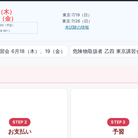
9（木）
東京:7/19（日）
0（金）
東京:7/26（日）
9:00（予定）
本試験の情報
8:30~）
習会 6月18（木）、19（金）
危険物取扱者 乙四 東京講習会
STEP 2
STEP 3
お支払い
予習