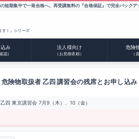
間の短期集中で一発合格へ。
再受講無料の『合格保証』で完全バックア
ます！」シリーズ
申込み
法人様向け
危険
確認）
（お見積依頼）
（
危険物取扱者 乙四 講習会の残席とお申し込み
乙四 東京講習会 7月9（木）、10（金）