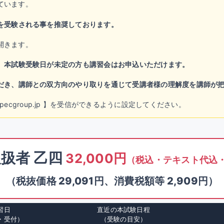
ています。
を受験される事を推奨しております。
開きます。
。
本試験受験日が未定の方も講習会はお申込いただけます。
だき、講師との双方向のやり取りを通じて受講者様の理解度を講師が
chool@specgroup.jp 】を受信ができるように設定してください。
扱者 乙四
32,000円
（税込・テキスト代込
（税抜価格 29,091円、消費税額等 2,909円）
習日
直近の本試験日程
・受付）
（受験の目安）