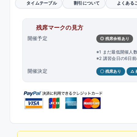
タイムテーブル
割引について
よくある
残席マークの見方
開催予定
◎ 残席余裕あり
※1 まだ最低開催人
※2 講習会日の6
開催決定
〇 残席あり
△