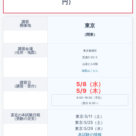
円）
講習
東京
開催地
（関東）
講習会場
東京都港区
（住所・地図）
芝浦3-20-2
山楽ビル5階
地図はこちら
講習日
5/8（水）
（講習・受付）
5/9（木）
9:00~19:00（予定）
（受付 8:30~）
直近の本試験日程
東京:5/11（土）
（受験の目安）
東京:5/25（土）
東京:5/29（水）
本試験の情報