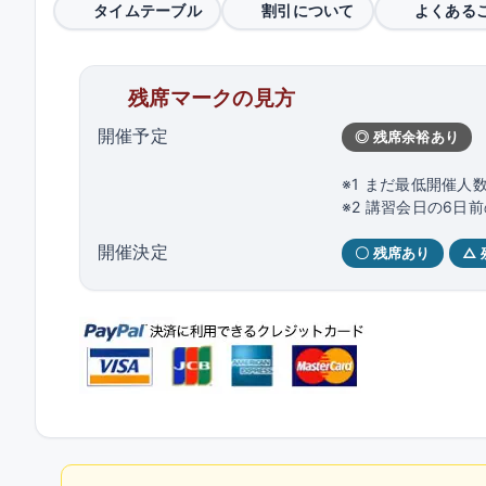
タイムテーブル
割引について
よくある
残席マークの見方
開催予定
◎ 残席余裕あり
※1 まだ最低開催人
※2 講習会日の6
開催決定
〇 残席あり
△