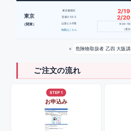
2/1
東京都港区
東京
2/2
芝浦3-20-2
山楽ビル5階
（関東）
9:00~1
（受付 
地図はこちら
«
危険物取扱者 乙四 大阪講
ご注文の流れ
STEP 1
お申込み