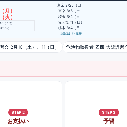
東京:2/25（日）
9（月）
東京:3/3（土）
0（火）
埼玉:3/4（日）
埼玉:3/11（日）
9:00（予定）
栃木:3/4（日）
8:30~）
本試験の情報
習会 2月10（土）、11（日）
危険物取扱者 乙四 大阪講習会
STEP 2
STEP 3
お支払い
予習