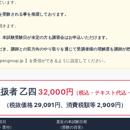
ています。
を受験される事を推奨しております。
開きます。
。
本試験受験日が未定の方も講習会はお申込いただけます。
だき、講師との双方向のやり取りを通じて受講者様の理解度を講師が
chool@specgroup.jp 】を受信ができるように設定してください。
扱者 乙四
32,000円
（税込・テキスト代込
（税抜価格 29,091円、消費税額等 2,909円）
習日
直近の本試験日程
・受付）
（受験の目安）