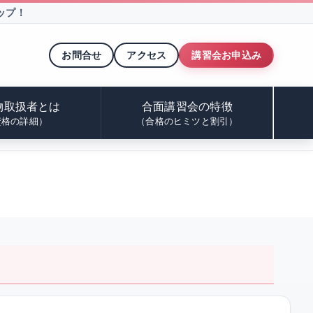
ップ！
お問合せ
アクセス
講習会お申込み
物取扱者とは
合面講習会の特徴
資格の詳細）
（合格のヒミツと割引）