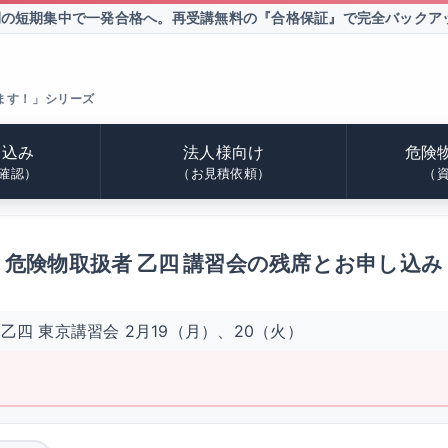
間の短期集中で一発合格へ。
再受講無料の『合格保証』で完全バックア
ます！」シリーズ
申込み
法人様向け
危険
確認）
（お見積依頼）
（
危険物取扱者 乙四 講習会の残席とお申し込み
乙四 東京講習会 2月19（月）、20（火）