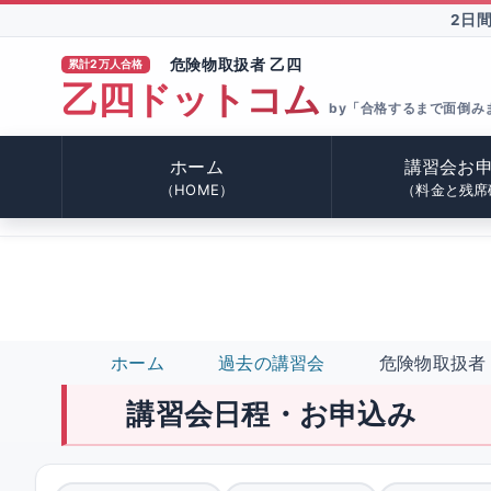
2日
危険物取扱者 乙四
累計2万人合格
乙四ドットコム
®
by「合格するまで面倒み
ホーム
講習会お
（HOME）
（料金と残席
ホーム
過去の講習会
危険物取扱者 
講習会日程・お申込み