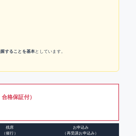
把握することを基本
としています。
・合格保証付）
残席
お申込み
（催行）
（再受講お申込み）