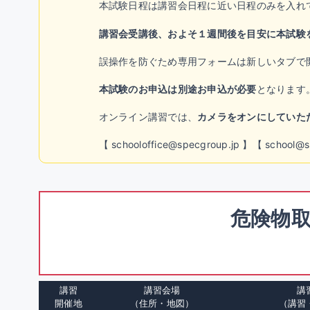
本試験日程は講習会日程に近い日程のみを入れ
講習会受講後、およそ１週間後を目安に本試験
誤操作を防ぐため専用フォームは新しいタブで
本試験のお申込は別途お申込が必要
となります
オンライン講習では、
カメラをオンにしていた
【 schooloffice@specgroup.jp 】【 s
危険物取
講習
講習会場
講
開催地
（住所・地図）
（講習