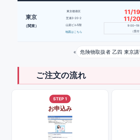
11/
東京都港区
東京
11/
芝浦3-20-2
山楽ビル5階
（関東）
9:00~1
（受付 
地図はこちら
«
危険物取扱者 乙四 東京講
ご注文の流れ
STEP 1
お申込み