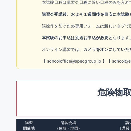
本試験日程は講習会日程に近い日程のみを入れ
講習会受講後、およそ１週間後を目安に本試験
誤操作を防ぐため専用フォームは新しいタブで
本試験のお申込は別途お申込が必要
となります
オンライン講習では、
カメラをオンにしていた
【 schooloffice@specgroup.jp 】【 s
危険物取
講習
講習会場
講
開催地
（住所・地図）
（講習