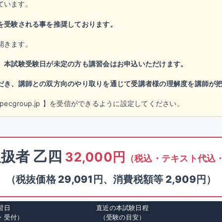
ています。
を受験される事を推奨しております。
開きます。
。
本試験受験日が未定の方も講習会はお申込いただけます。
だき、講師との双方向のやり取りを通じて受講者様の理解度を講師が
chool@specgroup.jp 】を受信ができるように設定してください。
扱者 乙四
32,000円
（税込・テキスト代込
（税抜価格 29,091円、消費税額等 2,909円）
習日
直近の本試験日程
・受付）
（受験の目安）