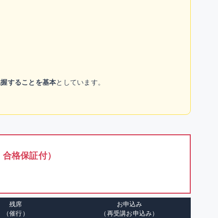
把握することを基本
としています。
・合格保証付）
残席
お申込み
（催行）
（再受講お申込み）