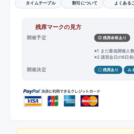
タイムテーブル
割引について
よくある
残席マークの見方
開催予定
◎ 残席余裕あり
※1 まだ最低開催人
※2 講習会日の6
開催決定
〇 残席あり
△