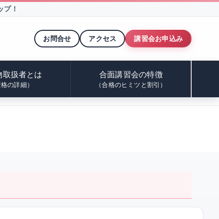
ップ！
お問合せ
アクセス
講習会お申込み
物取扱者とは
合面講習会の特徴
資格の詳細）
（合格のヒミツと割引）