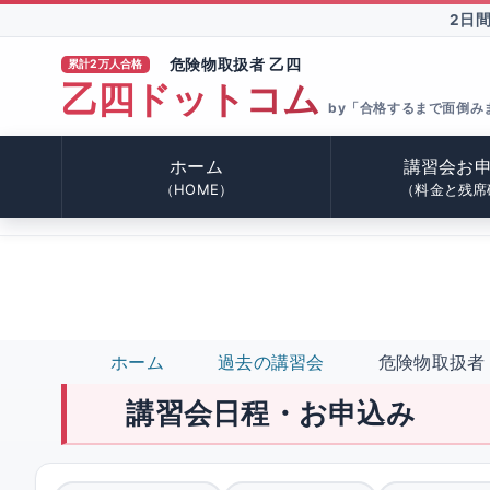
2日
危険物取扱者 乙四
累計2万人合格
乙四ドットコム
®
by「合格するまで面倒み
ホーム
講習会お
（HOME）
（料金と残席
ホーム
過去の講習会
危険物取扱者 
講習会日程・お申込み