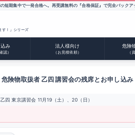
間の短期集中で一発合格へ。
再受講無料の『合格保証』で完全バックア
ます！」シリーズ
申込み
法人様向け
危険
確認）
（お見積依頼）
（
危険物取扱者 乙四 講習会の残席とお申し込み
乙四 東京講習会 11月19（土）、20（日）