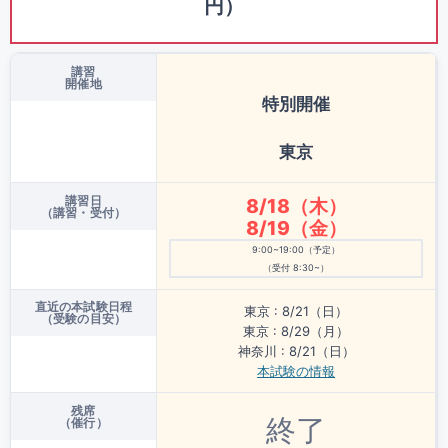
円）
講習
開催地
特別開催
東京
講習日
8/18（木）
（講習・受付）
8/19（金）
9:00~19:00（予定）
（受付 8:30~）
直近の本試験日程
東京 : 8/21（日）
（受験の目安）
東京 : 8/29（月）
神奈川 : 8/21（日）
本試験の情報
残席
終了
（催行）