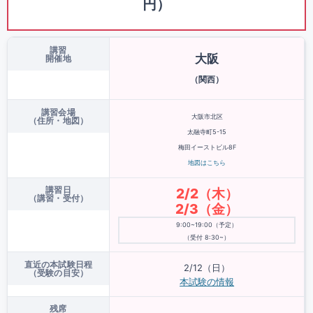
円）
講習
大阪
開催地
（関西）
講習会場
大阪市北区
（住所・地図）
太融寺町5-15
梅田イーストビル8F
地図はこちら
講習日
2/2（木）
（講習・受付）
2/3（金）
9:00~19:00（予定）
（受付 8:30~）
直近の本試験日程
2/12（日）
（受験の目安）
本試験の情報
残席