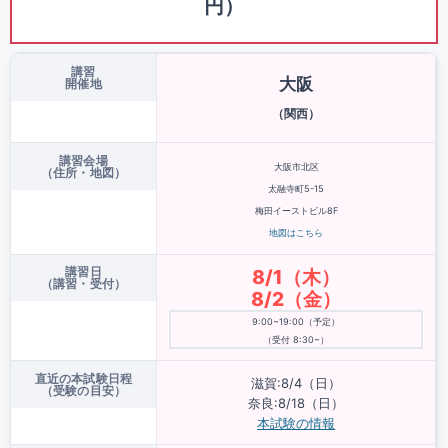
円）
講習
大阪
開催地
（関西）
講習会場
大阪市北区
（住所・地図）
太融寺町5-15
梅田イーストビル8F
地図はこちら
講習日
8/1（木）
（講習・受付）
8/2（金）
9:00~19:00（予定）
（受付 8:30~）
直近の本試験日程
滋賀:8/4（日）
（受験の目安）
奈良:8/18（日）
本試験の情報