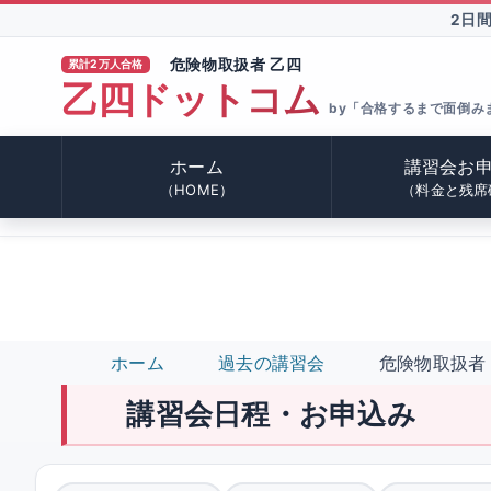
2日
危険物取扱者 乙四
累計2万人合格
乙四ドットコム
®
by「合格するまで面倒み
ホーム
講習会お
（HOME）
（料金と残席
ホーム
過去の講習会
危険物取扱者 
講習会日程・お申込み