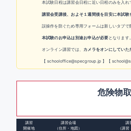
本試験日程は講習会日程に近い日程のみを入れ
講習会受講後、およそ１週間後を目安に本試験
誤操作を防ぐため専用フォームは新しいタブで
本試験のお申込は別途お申込が必要
となります
オンライン講習では、
カメラをオンにしていた
【 schooloffice@specgroup.jp 】【 s
危険物取
講習
講習会場
講
開催地
（住所・地図）
（講習