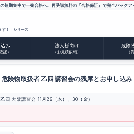
間の短期集中で一発合格へ。
再受講無料の『合格保証』で完全バックア
ます！」シリーズ
申込み
法人様向け
危険
確認）
（お見積依頼）
（
危険物取扱者 乙四 講習会の残席とお申し込み
乙四 大阪講習会 11月29（木）、30（金）