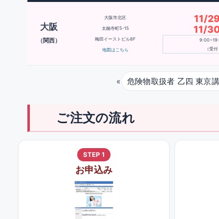
11/
大阪市北区
大阪
11/
太融寺町5-15
梅田イーストビル8F
（関西）
9:00~1
（受付 
地図はこちら
«
危険物取扱者 乙四 東京講
ご注文の流れ
STEP 1
お申込み