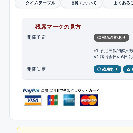
タイムテーブル
割引について
よくある
残席マークの見方
開催予定
◎ 残席余裕あり
※1 まだ最低開催人
※2 講習会日の6
開催決定
〇 残席あり
△