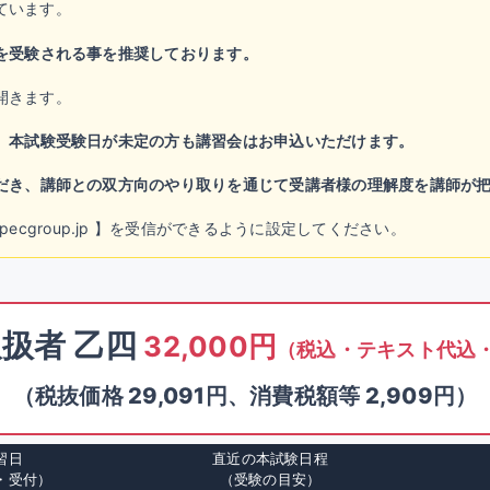
ています。
を受験される事を推奨しております。
開きます。
。
本試験受験日が未定の方も講習会はお申込いただけます。
だき、講師との双方向のやり取りを通じて受講者様の理解度を講師が
chool@specgroup.jp 】を受信ができるように設定してください。
扱者 乙四
32,000円
（税込・テキスト代込
（税抜価格 29,091円、消費税額等 2,909円）
習日
直近の本試験日程
・受付）
（受験の目安）