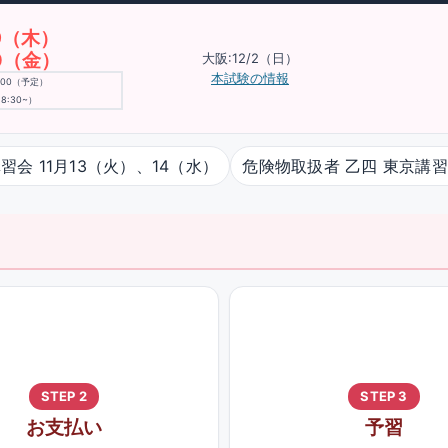
29（木）
30（金）
大阪:12/2（日）
本試験の情報
9:00（予定）
8:30~）
習会 11月13（火）、14（水）
危険物取扱者 乙四 東京講習
STEP 2
STEP 3
お支払い
予習