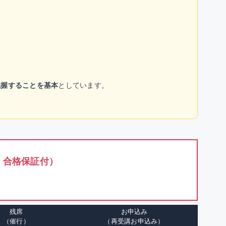
把握することを基本
としています。
・合格保証付）
残席
お申込み
（催行）
（再受講お申込み）