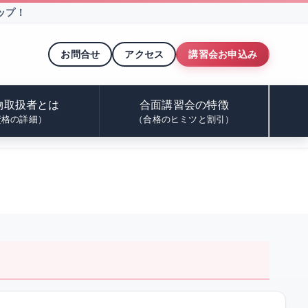
ップ！
お問合せ
アクセス
講習会お申込み
物取扱者とは
合面講習会の特徴
資格の詳細）
（合格のヒミツと割引）