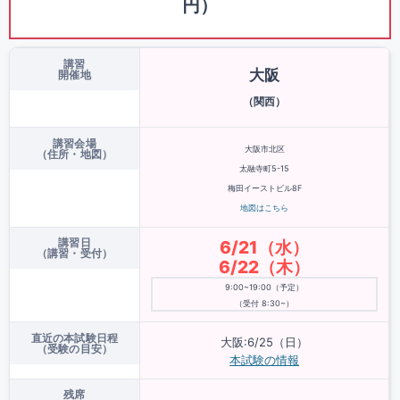
円）
講習
大阪
開催地
（関西）
講習会場
大阪市北区
（住所・地図）
太融寺町5-15
梅田イーストビル8F
地図はこちら
講習日
6/21（水）
（講習・受付）
6/22（木）
9:00~19:00（予定）
（受付 8:30~）
直近の本試験日程
大阪:6/25（日）
（受験の目安）
本試験の情報
残席