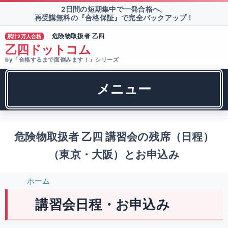
2日間の短期集中で一発合格へ。
再受講無料の『合格保証』で完全バックアップ！
危険物取扱者 乙四
累計2万人合格
®
乙四ドットコム
by「合格するまで面倒みます！」シリーズ
メニュー
危険物取扱者 乙四 講習会の残席（日程）
（東京・大阪）とお申込み
ホーム
講習会日程・お申込み