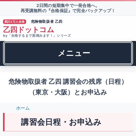
2日間の短期集中で一発合格へ。
再受講無料の『合格保証』で完全バックアップ！
危険物取扱者 乙四
累計2万人合格
®
乙四ドットコム
by「合格するまで面倒みます！」シリーズ
メニュー
危険物取扱者 乙四 講習会の残席（日程）
（東京・大阪）とお申込み
ホーム
講習会日程・お申込み