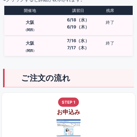
開催地
講習日
残席
6/18（水）
大阪
終了
6/19（木）
（関西）
7/16（水）
大阪
終了
7/17（木）
（関西）
ご注文の流れ
STEP 1
お申込み