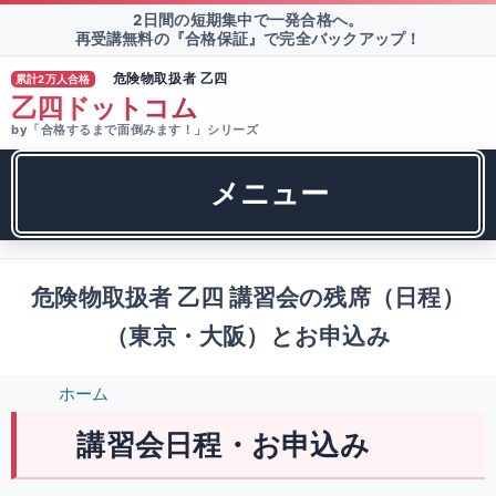
2日間の短期集中で一発合格へ。
再受講無料の『合格保証』で完全バックアップ！
危険物取扱者 乙四
累計2万人合格
®
乙四ドットコム
by「合格するまで面倒みます！」シリーズ
メニュー
危険物取扱者 乙四 講習会の残席（日程）
（東京・大阪）とお申込み
ホーム
講習会日程・お申込み