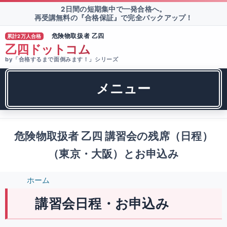
2日間の短期集中で一発合格へ。
再受講無料の『合格保証』で完全バックアップ！
危険物取扱者 乙四
累計2万人合格
®
乙四ドットコム
by「合格するまで面倒みます！」シリーズ
メニュー
危険物取扱者 乙四 講習会の残席（日程）
（東京・大阪）とお申込み
ホーム
講習会日程・お申込み