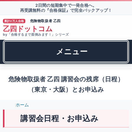
2日間の短期集中で一発合格へ。
再受講無料の『合格保証』で完全バックアップ！
危険物取扱者 乙四
累計2万人合格
®
乙四ドットコム
by「合格するまで面倒みます！」シリーズ
メニュー
危険物取扱者 乙四 講習会の残席（日程）
（東京・大阪）とお申込み
ホーム
講習会日程・お申込み