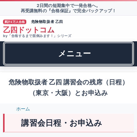
2日間の短期集中で一発合格へ。
再受講無料の『合格保証』で完全バックアップ！
危険物取扱者 乙四
累計2万人合格
®
乙四ドットコム
by「合格するまで面倒みます！」シリーズ
メニュー
危険物取扱者 乙四 講習会の残席（日程）
（東京・大阪）とお申込み
ホーム
講習会日程・お申込み