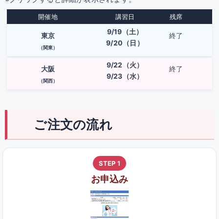
開催地
講習日
残席
9/19（土）
東京
終了
9/20（日）
（関東）
9/22（火）
大阪
終了
9/23（水）
（関西）
ご注文の流れ
STEP 1
お申込み