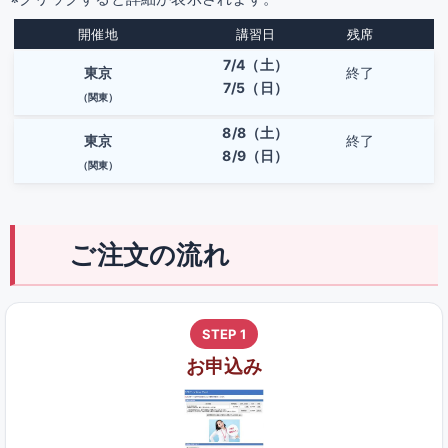
開催地
講習日
残席
7/4（土）
東京
終了
7/5（日）
（関東）
8/8（土）
東京
終了
8/9（日）
（関東）
ご注文の流れ
STEP 1
お申込み