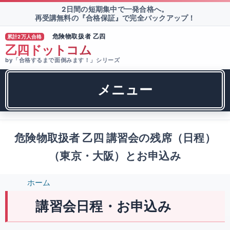
2日間の短期集中で一発合格へ。
再受講無料の『合格保証』で完全バックアップ！
危険物取扱者 乙四
累計2万人合格
®
乙四ドットコム
by「合格するまで面倒みます！」シリーズ
メニュー
危険物取扱者 乙四 講習会の残席（日程）
（東京・大阪）とお申込み
ホーム
講習会日程・お申込み