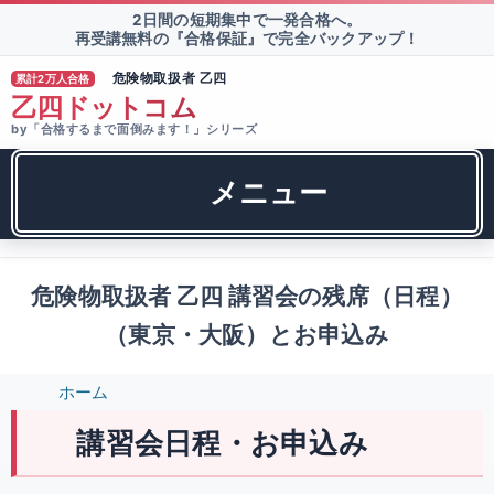
2日間の短期集中で一発合格へ。
再受講無料の『合格保証』で完全バックアップ！
危険物取扱者 乙四
累計2万人合格
®
乙四ドットコム
by「合格するまで面倒みます！」シリーズ
メニュー
危険物取扱者 乙四 講習会の残席（日程）
（東京・大阪）とお申込み
ホーム
講習会日程・お申込み