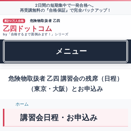
2日間の短期集中で一発合格へ。
再受講無料の『合格保証』で完全バックアップ！
危険物取扱者 乙四
累計2万人合格
®
乙四ドットコム
by「合格するまで面倒みます！」シリーズ
メニュー
危険物取扱者 乙四 講習会の残席（日程）
（東京・大阪）とお申込み
ホーム
講習会日程・お申込み