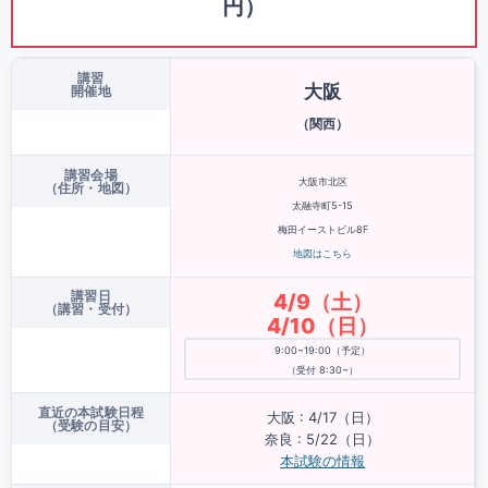
円）
講習
大阪
開催地
（関西）
講習会場
大阪市北区
（住所・地図）
太融寺町5-15
梅田イーストビル8F
地図はこちら
講習日
4/9（土）
（講習・受付）
4/10（日）
9:00~19:00（予定）
（受付 8:30~）
直近の本試験日程
大阪 : 4/17（日）
（受験の目安）
奈良 : 5/22（日）
本試験の情報