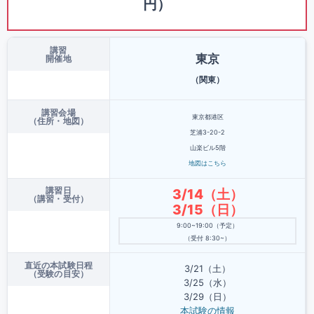
円）
講習
東京
開催地
（関東）
講習会場
東京都港区
（住所・地図）
芝浦3-20-2
山楽ビル5階
地図はこちら
講習日
3/14（土）
（講習・受付）
3/15（日）
9:00~19:00（予定）
（受付 8:30~）
直近の本試験日程
3/21（土）
（受験の目安）
3/25（水）
3/29（日）
本試験の情報