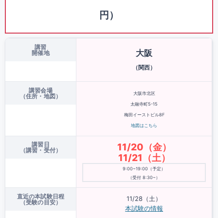
円）
講習
大阪
開催地
（関西）
講習会場
大阪市北区
（住所・地図）
太融寺町5-15
梅田イーストビル8F
地図はこちら
講習日
11/20（金）
（講習・受付）
11/21（土）
9:00~19:00（予定）
（受付 8:30~）
直近の本試験日程
11/28（土）
（受験の目安）
本試験の情報