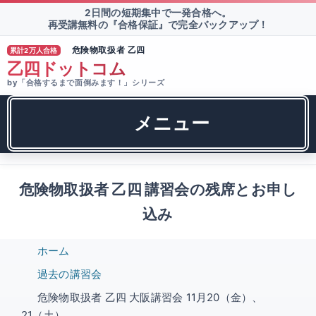
2日間の短期集中で一発合格へ。
再受講無料の『合格保証』で完全バックアップ！
危険物取扱者 乙四
累計2万人合格
®
乙四ドットコム
by「合格するまで面倒みます！」シリーズ
メニュー
危険物取扱者 乙四 講習会の残席とお申し
込み
ホーム
過去の講習会
危険物取扱者 乙四 大阪講習会 11月20（金）、
21（土）